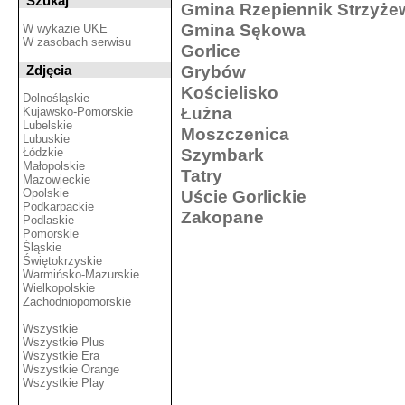
Szukaj
Gmina Rzepiennik Strzyże
Gmina Sękowa
W wykazie UKE
W zasobach serwisu
Gorlice
Grybów
Zdjęcia
Kościelisko
Dolnośląskie
Łużna
Kujawsko-Pomorskie
Lubelskie
Moszczenica
Lubuskie
Szymbark
Łódzkie
Małopolskie
Tatry
Mazowieckie
Opolskie
Uście Gorlickie
Podkarpackie
Zakopane
Podlaskie
Pomorskie
Śląskie
Świętokrzyskie
Warmińsko-Mazurskie
Wielkopolskie
Zachodniopomorskie
Wszystkie
Wszystkie Plus
Wszystkie Era
Wszystkie Orange
Wszystkie Play