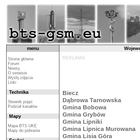
menu
Wojewó
REKLAMA
Strona główna
Forum
Newsy
O serwisie
Wyślij zdjęcia
Linki
Technika
Biecz
Dąbrowa Tarnowska
Słownik pojęć
Gmina Bobowa
Podział kanałów
Gmina Grybów
Mapy
Gmina Lipniki
Mapa BTS UKE
Gmina Lipnica Murowana
Mapy do pobrania
Gmina Lisia Góra