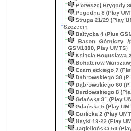
Pierwszej Brygady 3
Pogodna 8 (Play UM
Struga 21/29 (Play 
Szczecin
Bałtycka 4 (Plus G
Basen Górniczy /p
GSM1800, Play UMTS)
Księcia Bogusława X
Bohaterów Warszawy
Czarnieckiego 7 (Pl
Dąbrowskiego 38 (P
Dąbrowskiego 60 (P
Derdowskiego 8 (Pl
Gdańska 31 (Play U
Gdańska 5 (Play UM
Gorlicka 2 (Play UM
Heyki 19-22 (Play U
Jagiellońska 50 (Pl