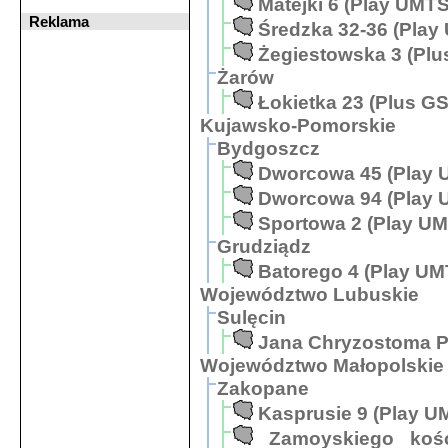
Matejki 6 (Play UMTS
Reklama
Średzka 32-36 (Play
Żegiestowska 3 (Pl
Żarów
Łokietka 23 (Plus G
Kujawsko-Pomorskie
Bydgoszcz
Dworcowa 45 (Play 
Dworcowa 94 (Play 
Sportowa 2 (Play U
Grudziądz
Batorego 4 (Play UM
Województwo Lubuskie
Sulęcin
Jana Chryzostoma P
Województwo Małopolskie
Zakopane
Kasprusie 9 (Play U
Zamoyskiego koś