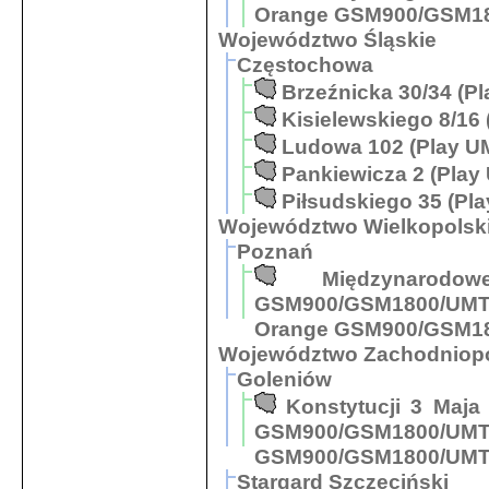
Orange GSM900/GSM18
Województwo Śląskie
Częstochowa
Brzeźnicka 30/34 (P
Kisielewskiego 8/16
Ludowa 102 (Play U
Pankiewicza 2 (Play
Piłsudskiego 35 (Pl
Województwo Wielkopolsk
Poznań
Międzynarod
GSM900/GSM1800/UM
Orange GSM900/GSM18
Województwo Zachodniop
Goleniów
Konstytucji 3 Maj
GSM900/GSM
GSM900/GSM1800/UMTS
Stargard Szczeciński