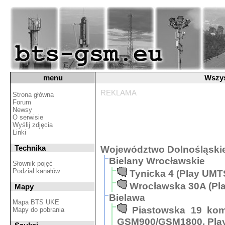
menu
Wszys
REKLAMA
Strona główna
Forum
Newsy
O serwisie
Wyślij zdjęcia
Linki
Technika
Województwo Dolnośląski
Bielany Wrocławskie
Słownik pojęć
Podział kanałów
Tynicka 4 (Play UMT
Wrocławska 30A (Pl
Mapy
Bielawa
Mapa BTS UKE
Piastowska 19 ko
Mapy do pobrania
GSM900/GSM1800, Pla