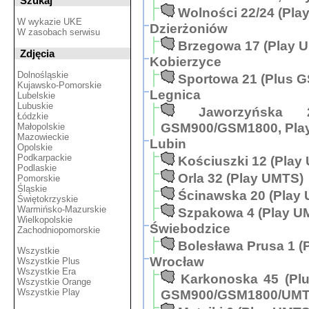
Szukaj
Wolności 22/24 (Pla
W wykazie UKE
Dzierżoniów
W zasobach serwisu
Brzegowa 17 (Play 
Zdjęcia
Kobierzyce
Dolnośląskie
Sportowa 21 (Plus 
Kujawsko-Pomorskie
Legnica
Lubelskie
Lubuskie
Jaworzyńska
Łódzkie
GSM900/GSM1800, Pla
Małopolskie
Mazowieckie
Lubin
Opolskie
Podkarpackie
Kościuszki 12 (Play
Podlaskie
Orla 32 (Play UMTS)
Pomorskie
Śląskie
Ścinawska 20 (Play
Świętokrzyskie
Warmińsko-Mazurskie
Szpakowa 4 (Play U
Wielkopolskie
Świebodzice
Zachodniopomorskie
Bolesława Prusa 1 (
Wszystkie
Wrocław
Wszystkie Plus
Wszystkie Era
Karkonoska 45 (P
Wszystkie Orange
Wszystkie Play
GSM900/GSM1800/UMTS