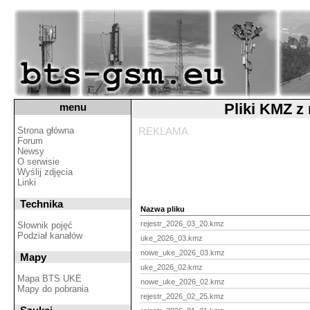
Pliki KMZ z
menu
Strona główna
REKLAMA
Forum
Newsy
O serwisie
Wyślij zdjęcia
Linki
Technika
Nazwa pliku
rejestr_2026_03_20.kmz
Słownik pojęć
Podział kanałów
uke_2026_03.kmz
nowe_uke_2026_03.kmz
Mapy
uke_2026_02.kmz
Mapa BTS UKE
nowe_uke_2026_02.kmz
Mapy do pobrania
rejestr_2026_02_25.kmz