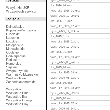
Szukaj
rejestr_2026_01_21.kmz
uke_2026_01.kmz
W wykazie UKE
nowe_uke_2026_01.kmz
W zasobach serwisu
rejestr_2025_12_29.kmz
Zdjęcia
uke_2025_12.kmz
nowe_uke_2025_12.kmz
Dolnośląskie
Kujawsko-Pomorskie
rejestr_2025_11_19.kmz
Lubelskie
uke_2025_11.kmz
Lubuskie
Łódzkie
nowe_uke_2025_11.kmz
Małopolskie
rejestr_2025_10_24.kmz
Mazowieckie
uke_2025_10.kmz
Opolskie
Podkarpackie
nowe_uke_2025_10.kmz
Podlaskie
rejestr_2025_09_24.kmz
Pomorskie
Śląskie
uke_2025_09.kmz
Świętokrzyskie
nowe_uke_2025_09.kmz
Warmińsko-Mazurskie
rejestr_2025_08_22.kmz
Wielkopolskie
Zachodniopomorskie
uke_2025_08.kmz
nowe_uke_2025_08.kmz
Wszystkie
Wszystkie Plus
rejestr_2025_07_22.kmz
Wszystkie Era
uke_2025_07.kmz
Wszystkie Orange
nowe_uke_2025_07.kmz
Wszystkie Play
rejestr_2025_06_24.kmz