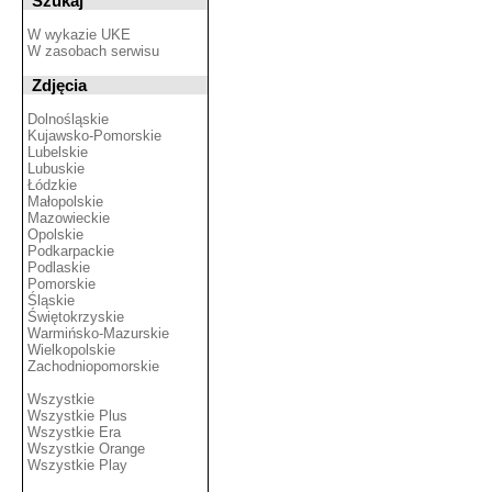
Szukaj
W wykazie UKE
W zasobach serwisu
Zdjęcia
Dolnośląskie
Kujawsko-Pomorskie
Lubelskie
Lubuskie
Łódzkie
Małopolskie
Mazowieckie
Opolskie
Podkarpackie
Podlaskie
Pomorskie
Śląskie
Świętokrzyskie
Warmińsko-Mazurskie
Wielkopolskie
Zachodniopomorskie
Wszystkie
Wszystkie Plus
Wszystkie Era
Wszystkie Orange
Wszystkie Play