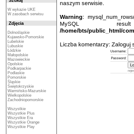
Szukaj
naszym serwisie.
W wykazie UKE
W zasobach serwisu
Warning
: mysql_num_rows(
MySQL resu
Zdjęcia
/home/bts/public_html/co
Dolnośląskie
Kujawsko-Pomorskie
Lubelskie
Liczba komentarzy: Zaloguj
Lubuskie
Łódzkie
Username:
Małopolskie
Password:
Mazowieckie
Opolskie
Podkarpackie
reje
Podlaskie
Pomorskie
Śląskie
Świętokrzyskie
Warmińsko-Mazurskie
Wielkopolskie
Zachodniopomorskie
Wszystkie
Wszystkie Plus
Wszystkie Era
Wszystkie Orange
Wszystkie Play