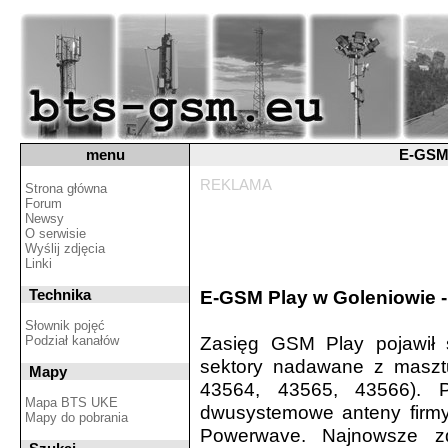
menu
E-GSM 
REKLAMA
Strona główna
Forum
Newsy
O serwisie
Wyślij zdjęcia
Linki
Technika
E-GSM Play w Goleniowie -
Słownik pojęć
Zasięg GSM Play pojawił 
Podział kanałów
sektory nadawane z masztu 
Mapy
43564, 43565, 43566). P
Mapa BTS UKE
dwusystemowe anteny firmy
Mapy do pobrania
Powerwave. Najnowsze z