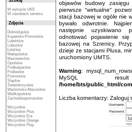
Szukaj
objawów budowy zasięgu 
pierwsze "wirtualne" pozwo
W wykazie UKE
W zasobach serwisu
stacji bazowej w ogóle nie
bywało odwrotnie. Najpi
Zdjęcia
następnie uzyskiwano p
Dolnośląskie
odnotować pojawienie się
Kujawsko-Pomorskie
Lubelskie
bazowej na Szrenicy. Przyp
Lubuskie
dzieje ze stacjami Plusa, mi
Łódzkie
Małopolskie
uruchomiony UMTS.
Mazowieckie
Opolskie
Podkarpackie
Warning
: mysql_num_rows(
Podlaskie
Pomorskie
MySQL resu
Śląskie
/home/bts/public_html/co
Świętokrzyskie
Warmińsko-Mazurskie
Wielkopolskie
Liczba komentarzy: Zaloguj
Zachodniopomorskie
Username:
Wszystkie
Wszystkie Plus
Password:
Wszystkie Era
Wszystkie Orange
reje
Wszystkie Play