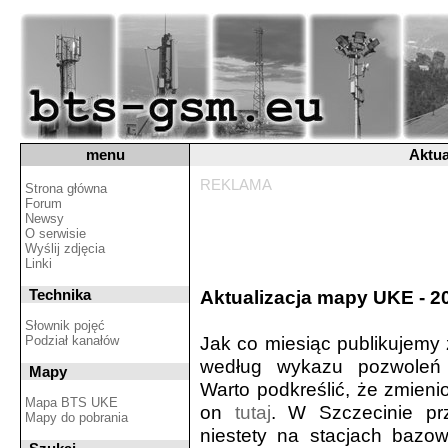
menu
Aktua
REKLAMA
Strona główna
Forum
Newsy
O serwisie
Wyślij zdjęcia
Linki
Technika
Aktualizacja mapy UKE - 20
Słownik pojęć
Jak co miesiąc publikujemy
Podział kanałów
według wykazu pozwoleń U
Mapy
Warto podkreślić, że zmieni
Mapa BTS UKE
on
tutaj
. W Szczecinie pr
Mapy do pobrania
niestety na stacjach baz