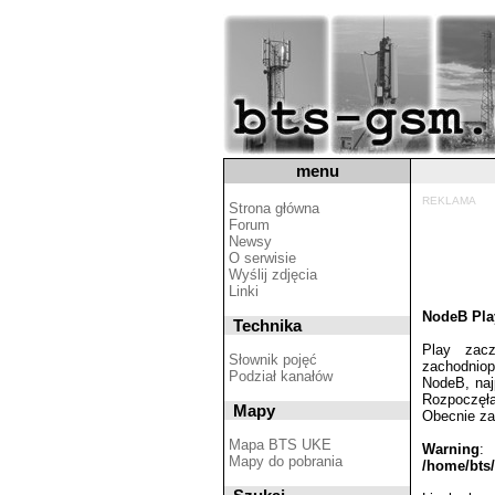
menu
REKLAMA
Strona główna
Forum
Newsy
O serwisie
Wyślij zdjęcia
Linki
NodeB Play
Technika
Play zac
Słownik pojęć
zachodniop
Podział kanałów
NodeB, naj
Rozpoczęła
Mapy
Obecnie za
Mapa BTS UKE
Warning
: 
Mapy do pobrania
/home/bts