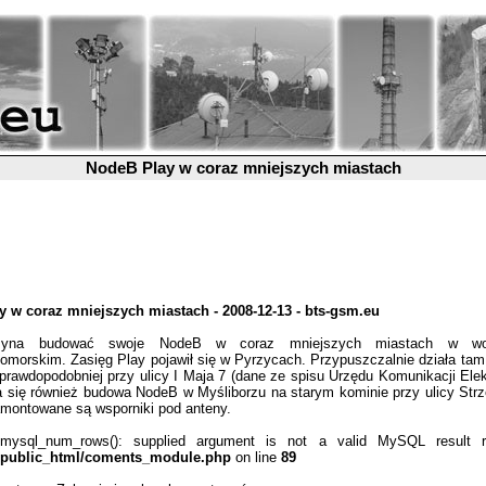
NodeB Play w coraz mniejszych miastach
 w coraz mniejszych miastach - 2008-12-13 - bts-gsm.eu
zyna budować swoje NodeB w coraz mniejszych miastach w woj
omorskim. Zasięg Play pojawił się w Pyrzycach. Przypuszczalnie działa tam 
prawdopodobniej przy ulicy I Maja 7 (dane ze spisu Urzędu Komunikacji Elekt
 się również budowa NodeB w Myśliborzu na starym kominie przy ulicy Strze
montowane są wsporniki pod anteny.
mysql_num_rows(): supplied argument is not a valid MySQL result r
/public_html/coments_module.php
on line
89