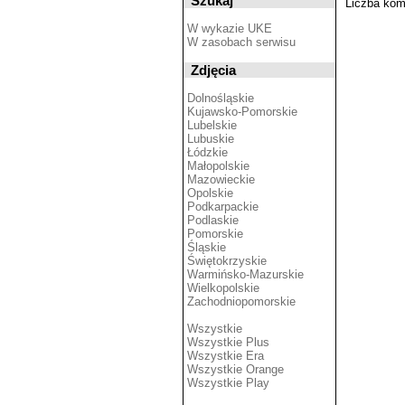
Szukaj
Liczba kom
W wykazie UKE
W zasobach serwisu
Zdjęcia
Dolnośląskie
Kujawsko-Pomorskie
Lubelskie
Lubuskie
Łódzkie
Małopolskie
Mazowieckie
Opolskie
Podkarpackie
Podlaskie
Pomorskie
Śląskie
Świętokrzyskie
Warmińsko-Mazurskie
Wielkopolskie
Zachodniopomorskie
Wszystkie
Wszystkie Plus
Wszystkie Era
Wszystkie Orange
Wszystkie Play