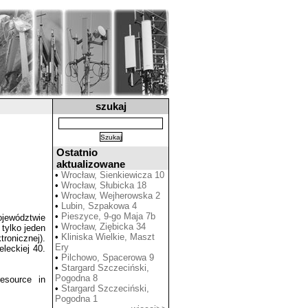
szukaj
Ostatnio
aktualizowane
•
Wrocław, Sienkiewicza 10
•
Wrocław, Słubicka 18
•
Wrocław, Wejherowska 2
•
Lubin, Szpakowa 4
•
Pieszyce, 9-go Maja 7b
ewództwie
•
Wrocław, Ziębicka 34
tylko jeden
•
Kliniska Wielkie, Maszt
ronicznej).
Ery
leckiej 40.
•
Pilchowo, Spacerowa 9
•
Stargard Szczeciński,
Pogodna 8
esource in
•
Stargard Szczeciński,
Pogodna 1