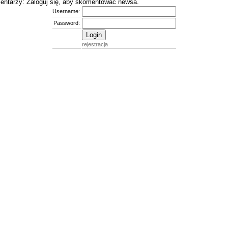
entarzy: Zaloguj się, aby skomentować newsa.
Username:
Password:
rejestracja