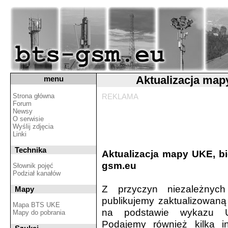
Aktualizacja map
menu
Strona główna
REKLAMA
Forum
Newsy
O serwisie
Wyślij zdjęcia
Linki
Technika
Aktualizacja mapy UKE, bie
gsm.eu
Słownik pojęć
Podział kanałów
Z przyczyn niezależnych
Mapy
publikujemy zaktualizowaną
Mapa BTS UKE
na podstawie wykazu Urz
Mapy do pobrania
Podajemy również kilka i