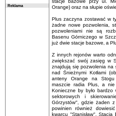
stacje bazowe przy ul. Mi
Reklama
Orange) oraz na słupie oświ
Plus zaczyna zostawać w ty
żadne nowe pozwolenia, st
pozwoleniami nie są ro
Basenu Górniczego w Szcze
już dwie stacje bazowe, a Pl
Z innych rejonów warto od
zwiększać swój zasięg w 
znajdują się pozwolenia na
nad Śnieżnymi Kotłami (o
anteny Orange na Stogu 
maszcie radia Plus, a nie 
Konieczne by było bardzo 
sektorowych i skierowan
Górzystów", gdzie żaden z
powinien również dowiesi
kwarcu "Stanisław". Stacja 