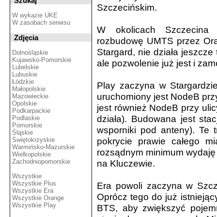
Szukaj
Szczecińskim.
W wykazie UKE
W zasobach serwisu
W okolicach Szczecina
Zdjęcia
rozbudowę UMTS przez Orang
Stargard, nie działa jeszcze 
Dolnośląskie
Kujawsko-Pomorskie
ale pozwolenie już jest i za
Lubelskie
Lubuskie
Łódzkie
Play zaczyna w Stargardz
Małopolskie
uruchomiony jest NodeB prz
Mazowieckie
Opolskie
jest również NodeB przy ulic
Podkarpackie
działa). Budowana jest sta
Podlaskie
Pomorskie
wsporniki pod anteny). Te 
Śląskie
pokrycie prawie całego m
Świętokrzyskie
Warmińsko-Mazurskie
rozsądnym minimum wydaję s
Wielkopolskie
Zachodniopomorskie
na Kluczewie.
Wszystkie
Wszystkie Plus
Era powoli zaczyna w Szcz
Wszystkie Era
Oprócz tego do już istnieją
Wszystkie Orange
Wszystkie Play
BTS, aby zwiększyć poje