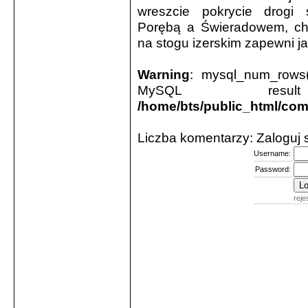
wreszcie pokrycie drogi
Porębą a Świeradowem, cho
na stogu izerskim zapewni jak
Warning
: mysql_num_rows(
MySQL resu
/home/bts/public_html/co
Liczba komentarzy: Zaloguj
Username:
Password:
reje