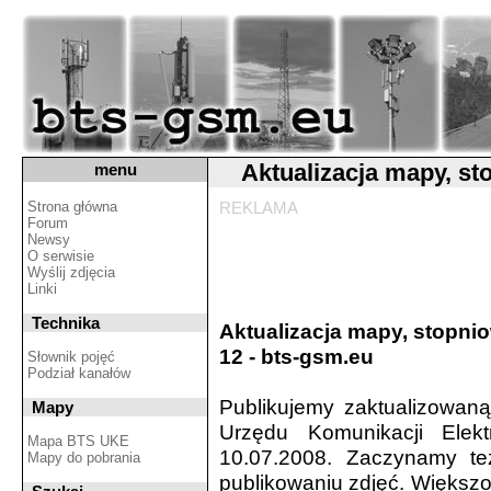
Aktualizacja mapy, st
menu
Strona główna
REKLAMA
Forum
Newsy
O serwisie
Wyślij zdjęcia
Linki
Technika
Aktualizacja mapy, stopnio
12 - bts-gsm.eu
Słownik pojęć
Podział kanałów
Publikujemy zaktualizowan
Mapy
Urzędu Komunikacji Elek
Mapa BTS UKE
10.07.2008. Zaczynamy te
Mapy do pobrania
publikowaniu zdjęć. Większoś