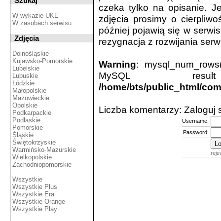
Szukaj
czeka tylko na opisanie. Je
W wykazie UKE
zdjęcia prosimy o cierpliwo
W zasobach serwisu
później pojawią się w serwis
Zdjęcia
rezygnacja z rozwijania serw
Dolnośląskie
Kujawsko-Pomorskie
Warning
: mysql_num_rows(
Lubelskie
MySQL resu
Lubuskie
Łódzkie
/home/bts/public_html/co
Małopolskie
Mazowieckie
Opolskie
Liczba komentarzy: Zaloguj
Podkarpackie
Podlaskie
Username:
Pomorskie
Password:
Śląskie
Świętokrzyskie
Warmińsko-Mazurskie
reje
Wielkopolskie
Zachodniopomorskie
Wszystkie
Wszystkie Plus
Wszystkie Era
Wszystkie Orange
Wszystkie Play